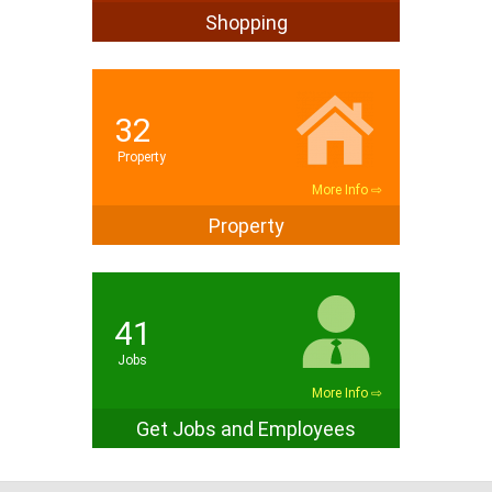
Shopping
32
Property
More Info ⇨
Property
41
Jobs
More Info ⇨
Get Jobs and Employees