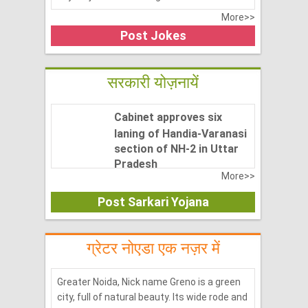
More>>
Post Jokes
सरकारी योज़नायें
Cabinet approves six
laning of Handia-Varanasi
section of NH-2 in Uttar
Pradesh
More>>
April 14, 2017
Post Sarkari Yojana
ग्रेटर नोएडा
एक नज़र में
Greater Noida, Nick name Greno is a green
city, full of natural beauty. Its wide rode and